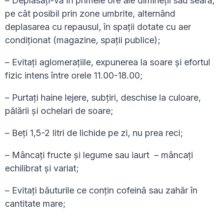
– Deplasați-vă în primele ore ale dimineții sau seara,
pe cât posibil prin zone umbrite, alternând
deplasarea cu repausul, în spații dotate cu aer
condiționat (magazine, spații publice);
– Evitați aglomerațiile, expunerea la soare și efortul
fizic intens între orele 11.00-18.00;
– Purtați haine lejere, subțiri, deschise la culoare,
pălării și ochelari de soare;
– Beți 1,5-2 litri de lichide pe zi, nu prea reci;
– Mâncați fructe și legume sau iaurt – mâncați
echilibrat și variat;
– Evitați băuturile ce conțin cofeină sau zahăr în
cantitate mare;