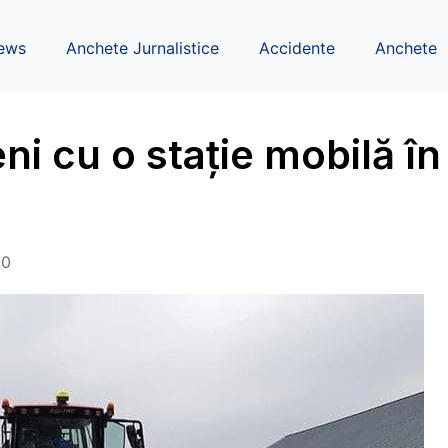
ews
Anchete Jurnalistice
Accidente
Anchete
eni cu o stație mobilă în
00