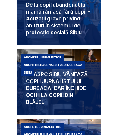
De la copil abandonat la
mamă rămasă fără copil –
Acuzații grave privind
abuzuri în sistemul de
protecție socială Sibiu
ANCHETE JURNALISTICE
ANCHETELE JURNALISTULUI DURBACA
SIBIU
DGASPC SIBIU VÂNEAZĂ
COPIII JURNALISTULUI
DURBACA, DAR ÎNCHIDE
OCHII LA COPIII DIN
BLĂJEL
ANCHETE JURNALISTICE
ANCHETELE JURNALISTULUI DURBACA