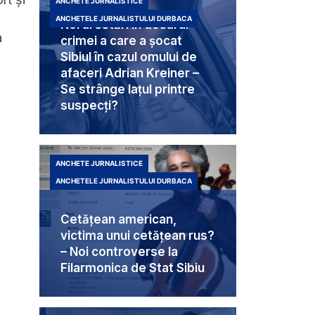
ANCHETE JURNALISTICE
ANCHETELE JURNALISTULUI DURBACA
Noi arestări în dosarul
a
crimei a care a șocat
Sibiul în cazul omului de
afaceri Adrian Kreiner –
Se strânge lațul printre
suspecți?
ANCHETE JURNALISTICE
ANCHETELE JURNALISTULUI DURBACA
Cetățean american,
victima unui cetățean rus?
– Noi controverse la
Filarmonica de Stat Sibiu