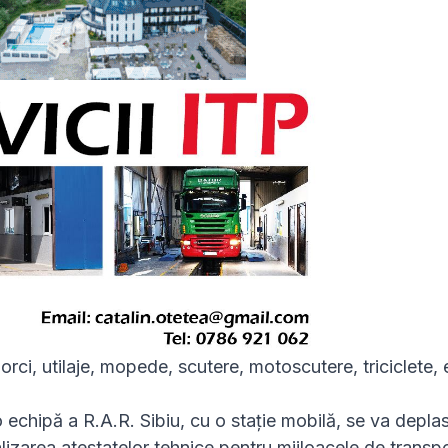
morci, utilaje, mopede, scutere, motoscutere, triciclete, 
 echipă a R.A.R. Sibiu, cu o stație mobilă, se va deplas
izarea atestatelor tehnice pentru mijloacele de transpo