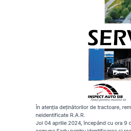
În atenția deținătorilor de tractoare, re
neidentificate R.A.R.
Joi 04 aprilie 2024, începând cu ora 9 o
comuna Sadu pentru identificarea și real