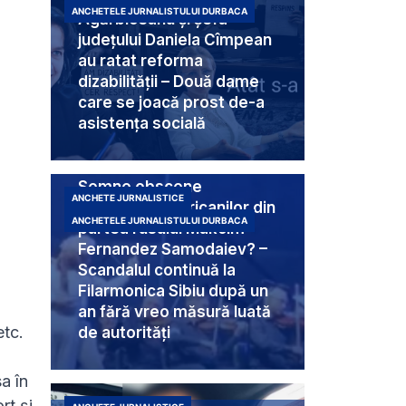
ANCHETELE JURNALISTULUI DURBACA
Agărbiceanu și șefa
județului Daniela Cîmpean
au ratat reforma
dizabilității – Două dame
care se joacă prost de-a
asistența socială
Semne obscene
ANCHETE JURNALISTICE
destinate americanilor din
ANCHETELE JURNALISTULUI DURBACA
partea rusului Makcim
Fernandez Samodaiev? –
Scandalul continuă la
Filarmonica Sibiu după un
an fără vreo măsură luată
etc.
de autorități
a în
rt și