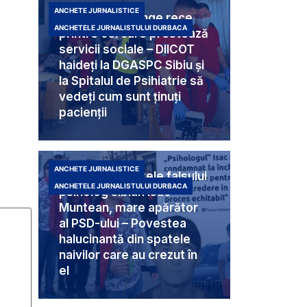
ANCHETE JURNALISTICE
Criminali cu sânge rece
ANCHETELE JURNALISTULUI DURBACA
printre cei care prestează
servicii sociale – DIICOT
haideți la DGASPC Sibiu și
la Spitalul de Psihiatrie să
vedeți cum sunt ținuți
pacienții
ANCHETE JURNALISTICE
Umbra din spatele falsului
ANCHETELE JURNALISTULUI DURBACA
psiholog sibian Isac
Muntean, mare apărător
al PSD-ului – Povestea
halucinantă din spatele
naivilor care au crezut în
el