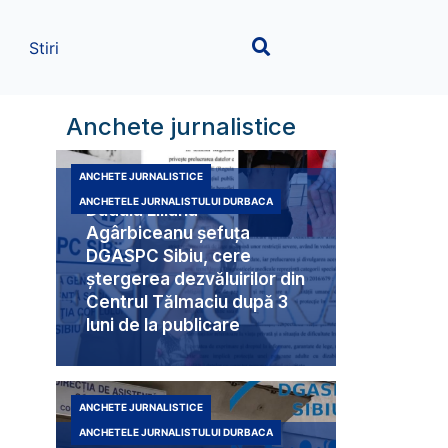
Stiri
Anchete jurnalistice
ANCHETE JURNALISTICE
ANCHETELE JURNALISTULUI DURBACA
Duduia Liliana
Agârbiceanu șefuța
DGASPC Sibiu, cere
ștergerea dezvăluirilor din
Centrul Tălmaciu după 3
luni de la publicare
ANCHETE JURNALISTICE
ANCHETELE JURNALISTULUI DURBACA