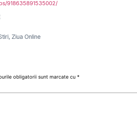
ups/918635891535002/
E
Stiri
,
Ziua Online
urile obligatorii sunt marcate cu
*