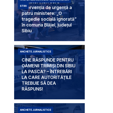
Senator AUR cere
STIRI
intervenția de urgență a
patru ministere: „O
tragedie socială ignorată”
în comuna Blăjel, județul
Sibiu
ANCHETE JURNALISTICE
CINE RĂSPUNDE PENTRU
OAMENII TRIMIȘI DIN SIBIU
LA PASCA? – ÎNTREBĂRI
LA CARE AUTORITĂȚILE
TREBUIE SĂ DEA
RĂSPUNS!
ANCHETE JURNALISTICE
Mabam Liliana