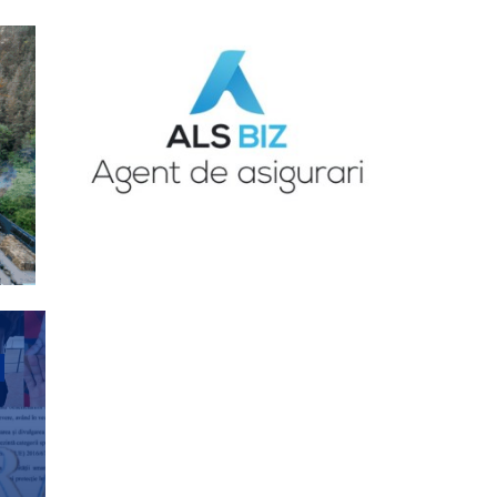
ANCHETE JURNALISTICE
ANCHETELE JURNALISTULUI DURBACA
Copilul unei mame 19 ani
însărcinată a IV-a oară,
înecat la doar 5 anișori –
Avem DGASPC la Sibiu?
ANCHETE JURNALISTICE
Trei femei executate
ANCHETELE JURNALISTULUI DURBACA
politic de baronii locali
PNL Șelimbăr – USR
singurii care au luptat
pentru drepturile acestor
victime ale sistemului
eșuat al valutiștilor