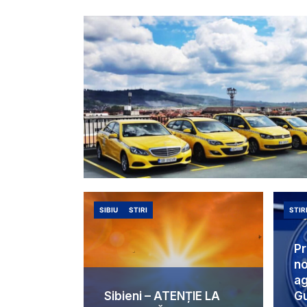
SIBIU
STIRI
STIR
Pr
no
ag
Sibieni – ATENȚIE LA
Gu