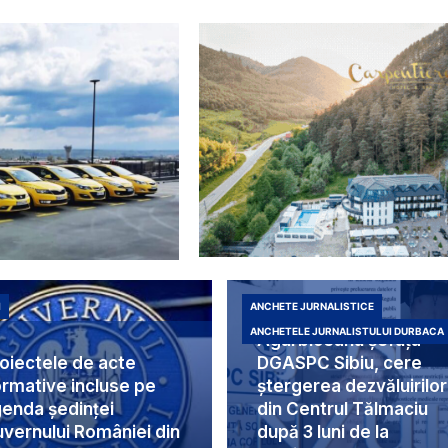
I
ANCHETE JURNALISTICE
Duduia Liliana
ANCHETELE JURNALISTULUI DURBACA
Agârbiceanu șefuța
oiectele de acte
DGASPC Sibiu, cere
rmative incluse pe
ștergerea dezvăluirilor
enda ședinței
din Centrul Tălmaciu
vernului României din
după 3 luni de la