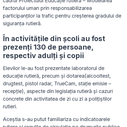
cadrul Proiectului Educație rutieră – Modelarea
factorului uman prin responsabilizarea
participanților la trafic pentru creșterea gradului de
siguranța rutieră.
În activitățile din școli au fost
prezenți 130 de persoane,
respectiv adulți și copii
Elevilor le-au fost prezentate laboratorul de
educație rutieră, precum și dotarea(alcooltest,
drugtest, pistol radar, TrueCam, stație emisie –
recepție), aspecte din legislația rutieră și cazuri
concrete din activitatea de zi cu zi a polițiștilor
rutieri.
Aceștia s-au putut familiariza cu indicatoarele
rutiere și regulile de circulație pe drumurile publice.