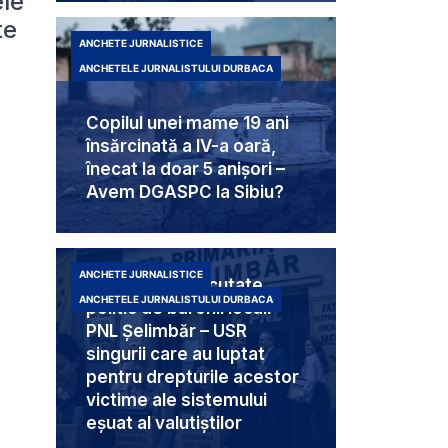
ele
te
ANCHETE JURNALISTICE
ANCHETELE JURNALISTULUI DURBACA
Copilul unei mame 19 ani
însărcinată a IV-a oară,
înecat la doar 5 anișori –
Avem DGASPC la Sibiu?
ANCHETE JURNALISTICE
Trei femei executate
ANCHETELE JURNALISTULUI DURBACA
politic de baronii locali
PNL Șelimbăr – USR
singurii care au luptat
pentru drepturile acestor
victime ale sistemului
eșuat al valutiștilor