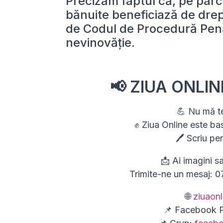
Precizăm faptul că, pe parc
bănuite beneficiază de drep
de Codul de Procedură Pena
nevinovăție.
📢 ZIUA ONLINE
💪 Nu mă t
✊ Ziua Online este ba
🖊 Scriu pe
📩 Ai imagini s
Trimite-ne un mesaj: 
🌐
ziuaon
📌 Facebook 