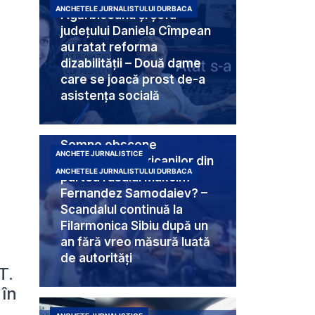
ANCHETELE JURNALISTULUI DURBACA
Agărbiceanu și șefa
județului Daniela Cîmpean
au ratat reforma
dizabilității – Două dame
care se joacă prost de-a
asistența socială
Semne obscene
ANCHETE JURNALISTICE
destinate americanilor din
ANCHETELE JURNALISTULUI DURBACA
partea rusului Makcim
Fernandez Samodaiev? –
Scandalul continuă la
Filarmonica Sibiu după un
an fără vreo măsură luată
de autorități
T.
 în