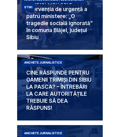
Senator AUR cere
STIRI
intervenția de urgență a
patru ministere: „O
tragedie socială ignorată”
în comuna Blăjel, județul
Sibiu
ANCHETE JURNALISTICE
CINE RĂSPUNDE PENTRU
OAMENII TRIMIȘI DIN SIBIU
LA PASCA? – ÎNTREBĂRI
LA CARE AUTORITĂȚILE
TREBUIE SĂ DEA
RĂSPUNS!
ANCHETE JURNALISTICE
Mabam Liliana