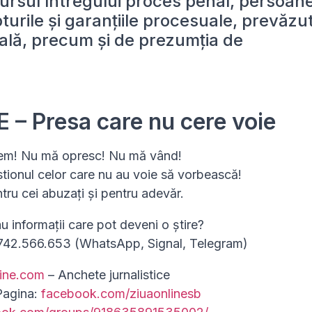
ursul întregului proces penal, persoan
turile și garanțiile procesuale, prevăzu
lă, precum și de prezumția de
 – Presa care nu cere voie
em! Nu mă opresc! Nu mă vând!
stionul celor care nu au voie să vorbească!
ntru cei abuzați și pentru adevăr.
au informații care pot deveni o știre?
0742.566.653 (WhatsApp, Signal, Telegram)
line.com
– Anchete jurnalistice
Pagina:
facebook.com/ziuaonlinesb