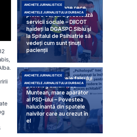
ANCHETE JURNALISTICE
Criminali cu sânge rece
ANCHETELE JURNALISTULUI DURBACA
printre cei care prestează
servicii sociale – DIICOT
haideți la DGASPC Sibiu și
la Spitalul de Psihiatrie să
vedeți cum sunt ținuți
pacienții
 32
abis,
Alba.
ANCHETE JURNALISTICE
Umbra din spatele falsului
irii
ANCHETELE JURNALISTULUI DURBACA
psiholog sibian Isac
Muntean, mare apărător
al PSD-ului – Povestea
cate
halucinantă din spatele
og
naivilor care au crezut în
el
6