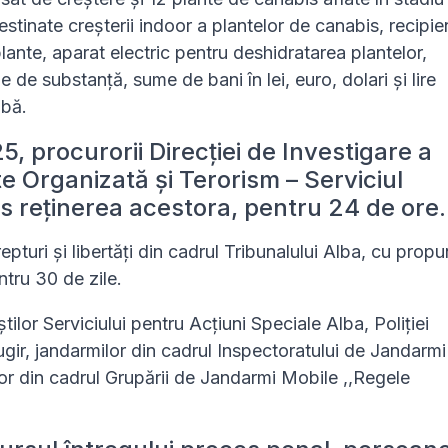
estinate creșterii indoor a plantelor de canabis, recipie
u plante, aparat electric pentru deshidratarea plantelor,
 de substanță, sume de bani în lei, euro, dolari și lire
obă.
, procurorii Direcției de Investigare a
te Organizată și Terorism – Serviciul
pus reținerea acestora, pentru 24 de ore.
epturi și libertăți din cadrul Tribunalului Alba, cu prop
ntru 30 de zile.
știlor Serviciului pentru Acțiuni Speciale Alba, Poliției
ugir, jandarmilor din cadrul Inspectoratului de Jandarmi
or din cadrul Grupării de Jandarmi Mobile ,,Regele