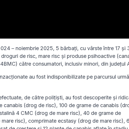
 2024 – noiembrie 2025, 5 bărbați, cu vârste între 17 și
t droguri de risc, mare risc și produse psihoactive (can
4BMC) către consumatori, inclusiv minori, din județul 
nzacționate au fost indisponibilizate pe parcursul urmăr
efectuate, de către polițiști, au fost descoperite și ridi
e canabis (drog de risc), 100 de grame de canabis (dr
istalină 4 CMC (drog de mare risc), 40 de grame de
e mare risc), comprimate ecstasy (drog de mare risc), 
sat de creștere și 12 plante de canabis aflate în stadiu