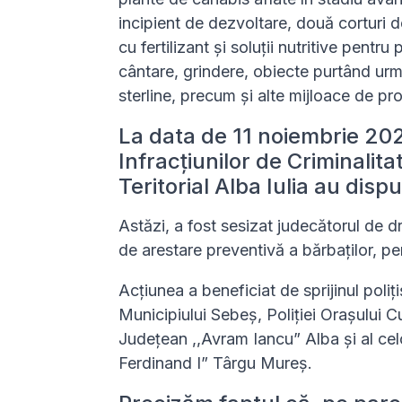
incipient de dezvoltare, două corturi d
cu fertilizant și soluții nutritive pentr
cântare, grindere, obiecte purtând urme
sterline, precum și alte mijloace de pr
La data de 11 noiembrie 2025
Infracțiunilor de Criminalita
Teritorial Alba Iulia au dis
Astăzi, a fost sesizat judecătorul de dr
de arestare preventivă a bărbaților, pe
Acțiunea a beneficiat de sprijinul poliți
Municipiului Sebeș, Poliției Orașului C
Județean ,,Avram Iancu” Alba și al cel
Ferdinand I” Târgu Mureș.