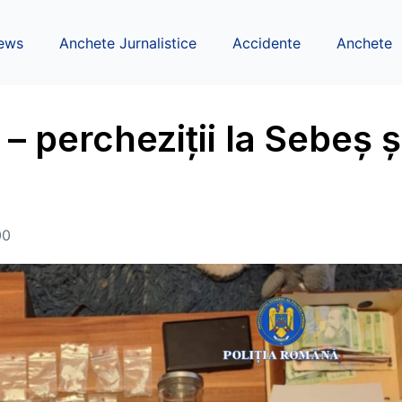
ews
Anchete Jurnalistice
Accidente
Anchete
 – percheziții la Sebeș ș
00