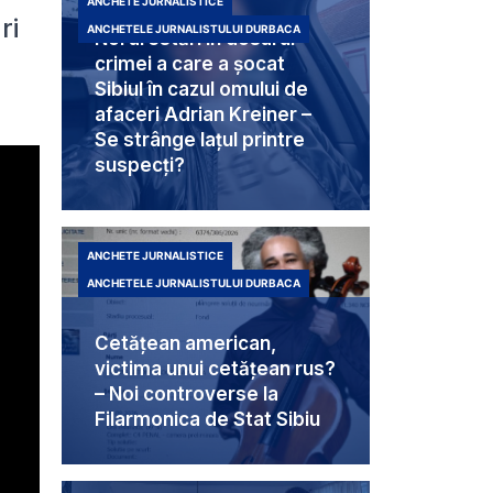
ANCHETE JURNALISTICE
ri
ANCHETELE JURNALISTULUI DURBACA
Noi arestări în dosarul
crimei a care a șocat
Sibiul în cazul omului de
afaceri Adrian Kreiner –
Se strânge lațul printre
suspecți?
ANCHETE JURNALISTICE
ANCHETELE JURNALISTULUI DURBACA
Cetățean american,
victima unui cetățean rus?
– Noi controverse la
Filarmonica de Stat Sibiu