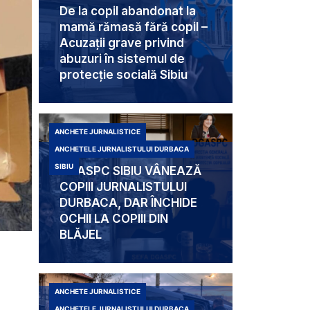
De la copil abandonat la
mamă rămasă fără copil –
Acuzații grave privind
abuzuri în sistemul de
protecție socială Sibiu
ANCHETE JURNALISTICE
ANCHETELE JURNALISTULUI DURBACA
SIBIU
DGASPC SIBIU VÂNEAZĂ
COPIII JURNALISTULUI
DURBACA, DAR ÎNCHIDE
OCHII LA COPIII DIN
BLĂJEL
ANCHETE JURNALISTICE
ANCHETELE JURNALISTULUI DURBACA