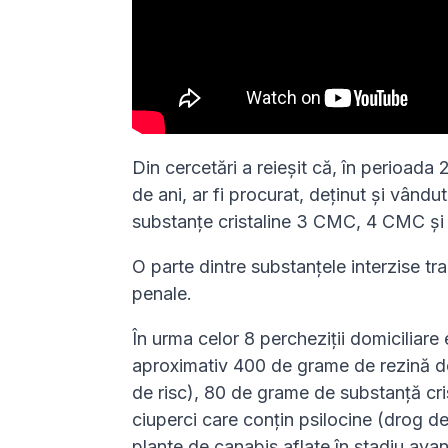
Din cercetări a reieșit că, în perioada
de ani, ar fi procurat, deținut și vându
substanțe cristaline 3 CMC, 4 CMC și 
O parte dintre substanțele interzise tra
penale.
În urma celor 8 percheziții domiciliare 
aproximativ 400 de grame de rezină d
de risc), 80 de grame de substanță cr
ciuperci care conțin psilocine (drog d
plante de canabis aflate în stadiu avan