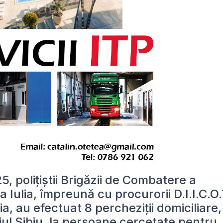
, polițiștii Brigăzii de Combatere a
a Iulia, împreună cu procurorii D.I.I.C.O.
lia, au efectuat 8 percheziții domiciliare,
iul Sibiu, la persoane cercetate pentru