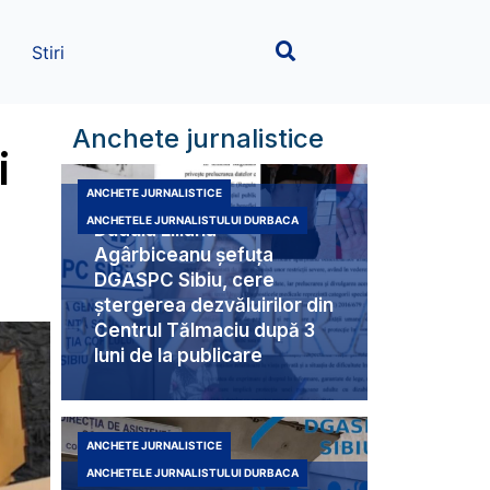
Stiri
Anchete jurnalistice
i
ANCHETE JURNALISTICE
ANCHETELE JURNALISTULUI DURBACA
Duduia Liliana
Agârbiceanu șefuța
DGASPC Sibiu, cere
ștergerea dezvăluirilor din
Centrul Tălmaciu după 3
luni de la publicare
ANCHETE JURNALISTICE
ANCHETELE JURNALISTULUI DURBACA