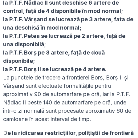
la P.T.F. Nădlac II sunt deschise 6 artere de
control, faţă de 4 disponibile în mod normal;
la P.T.F. Vărşand se lucrează pe 3 artere, fata de
una deschisă în mod normal;
la P.T.F. Petea se lucrează pe 2 artere, faţă de
una disponibilă;
la P.T.F. Borş pe 3 artere, faţă de două
disponibile;
la P.T.F. Borş II se lucrează pe 4 artere.
La punctele de trecere a frontierei Borș, Borș II și
Vărșand sunt efectuate formalităţile pentru
aproximativ 90 de automarfare pe oră, iar la P.T.F.
Nădlac II peste 140 de automarfare pe oră, unde
într-o zi normală sunt procesate aproximativ 60 de
camioane în acest interval de timp.
D
e la ridicarea restricţiilor, poliţiştii de frontieră