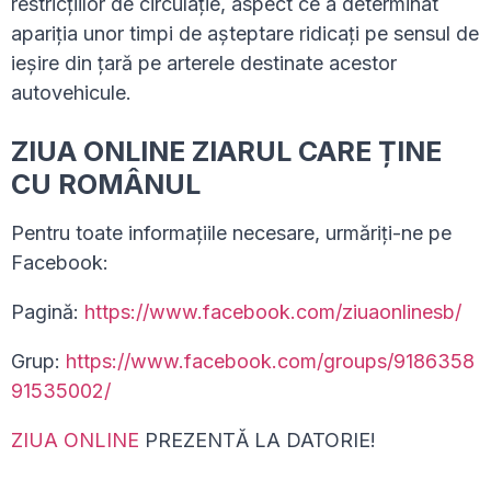
restricţiilor de circulaţie, aspect ce a determinat
apariţia unor timpi de aşteptare ridicaţi pe sensul de
ieşire din ţară pe arterele destinate acestor
autovehicule.
ZIUA ONLINE ZIARUL CARE ȚINE
CU ROMÂNUL
Pentru toate informațiile necesare, urmăriți-ne pe
Facebook:
Pagină:
https://www.facebook.com/ziuaonlinesb/
Grup:
https://www.facebook.com/groups/9186358
91535002/
ZIUA ONLINE
PREZENTĂ LA DATORIE!