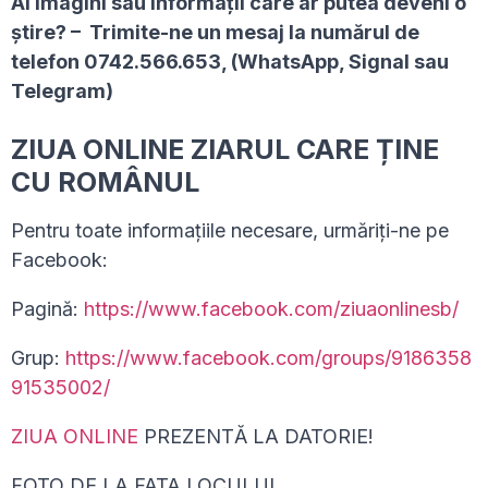
Ai imagini sau informaţii care ar putea deveni o
ştire? – Trimite-ne un mesaj la numărul de
telefon 0742.566.653, (WhatsApp, Signal sau
Telegram)
ZIUA ONLINE ZIARUL CARE ȚINE
CU ROMÂNUL
Pentru toate informațiile necesare, urmăriți-ne pe
Facebook:
Pagină:
https://www.facebook.com/ziuaonlinesb/
Grup:
https://www.facebook.com/groups/9186358
91535002/
ZIUA ONLINE
PREZENTĂ LA DATORIE!
FOTO DE LA FATA LOCULUI