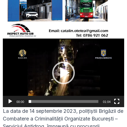
Player
video
00:00
01:04
La data de 14 septembrie 2023, polițiștii Brigăzii de
Combatere a Criminalității Organizate București –
Serviciul Antidrog, împreună cu procurorii