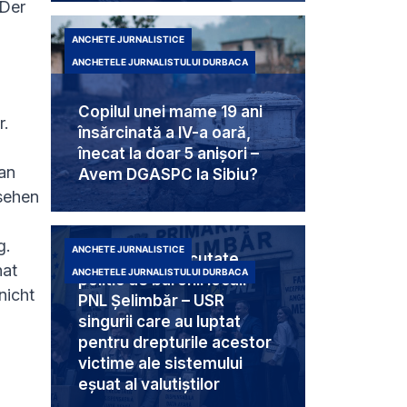
 Der
ANCHETE JURNALISTICE
ANCHETELE JURNALISTULUI DURBACA
Copilul unei mame 19 ani
r.
însărcinată a IV-a oară,
înecat la doar 5 anișori –
an
Avem DGASPC la Sibiu?
sehen
g.
ANCHETE JURNALISTICE
Trei femei executate
hat
ANCHETELE JURNALISTULUI DURBACA
politic de baronii locali
nicht
PNL Șelimbăr – USR
singurii care au luptat
pentru drepturile acestor
victime ale sistemului
eșuat al valutiștilor