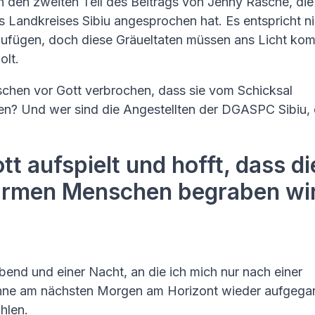
n den zweiten Teil des Beitrags von Jenny Rasche, die
s Landkreises Sibiu angesprochen hat. Es entspricht ni
nzufügen, doch diese Gräueltaten müssen ans Licht ko
olt.
chen vor Gott verbrochen, dass sie vom Schicksal
n? Und wer sind die Angestellten der DGASPC Sibiu, 
t aufspielt und hofft, dass di
 armen Menschen begraben wi
end und einer Nacht, an die ich mich nur nach einer
Sonne am nächsten Morgen am Horizont wieder aufgega
ahlen.