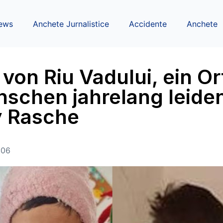
ews
Anchete Jurnalistice
Accidente
Anchete
von Riu Vadului, ein Ort
nschen jahrelang leide
y Rasche
:06