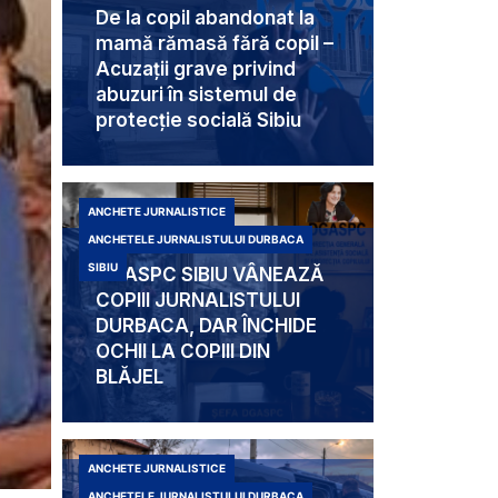
De la copil abandonat la
mamă rămasă fără copil –
Acuzații grave privind
abuzuri în sistemul de
protecție socială Sibiu
ANCHETE JURNALISTICE
ANCHETELE JURNALISTULUI DURBACA
SIBIU
DGASPC SIBIU VÂNEAZĂ
COPIII JURNALISTULUI
DURBACA, DAR ÎNCHIDE
OCHII LA COPIII DIN
BLĂJEL
ANCHETE JURNALISTICE
ANCHETELE JURNALISTULUI DURBACA