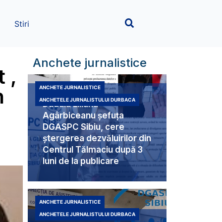
Stiri
Anchete jurnalistice
 ,
n
ANCHETE JURNALISTICE
ANCHETELE JURNALISTULUI DURBACA
Duduia Liliana
Agârbiceanu șefuța
DGASPC Sibiu, cere
ștergerea dezvăluirilor din
Centrul Tălmaciu după 3
luni de la publicare
ANCHETE JURNALISTICE
ANCHETELE JURNALISTULUI DURBACA