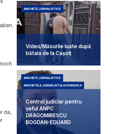
as
ANCHETE JURNALISTICE
haben.
Video/Măsurile luate după
bătaia de la Cașolț
 noch
ANCHETE JURNALISTICE
ANCHETELE JURNALISTULUI DURBACA
Control judiciar pentru
șeful ANPC
r da,
DRAGOMIRESCU
r
BOGDAN-EDUARD