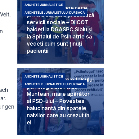
ANCHETE JURNALISTICE
Criminali cu sânge rece
ANCHETELE JURNALISTULUI DURBACA
Welt,
printre cei care prestează
servicii sociale – DIICOT
haideți la DGASPC Sibiu și
en
la Spitalul de Psihiatrie să
vedeți cum sunt ținuți
pacienții
ANCHETE JURNALISTICE
Umbra din spatele falsului
ANCHETELE JURNALISTULUI DURBACA
psiholog sibian Isac
ach
Muntean, mare apărător
ar.
al PSD-ului – Povestea
rungen
halucinantă din spatele
naivilor care au crezut în
el