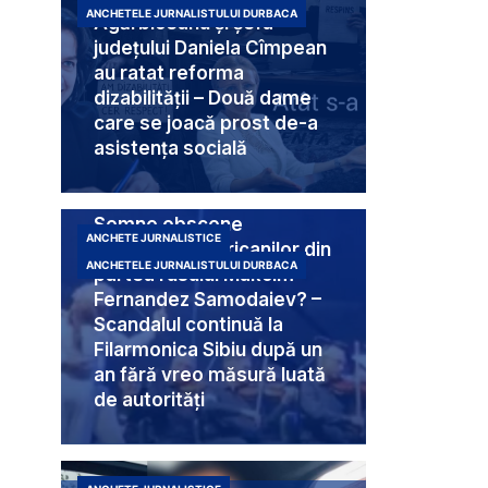
ANCHETELE JURNALISTULUI DURBACA
Agărbiceanu și șefa
județului Daniela Cîmpean
au ratat reforma
dizabilității – Două dame
care se joacă prost de-a
asistența socială
Semne obscene
ANCHETE JURNALISTICE
destinate americanilor din
ANCHETELE JURNALISTULUI DURBACA
partea rusului Makcim
Fernandez Samodaiev? –
Scandalul continuă la
Filarmonica Sibiu după un
an fără vreo măsură luată
de autorități