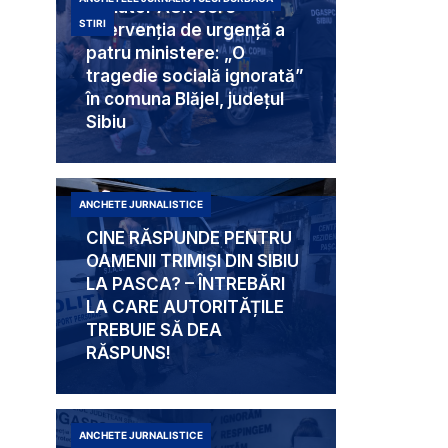
Senator AUR cere
STIRI
intervenția de urgență a
patru ministere: „O
tragedie socială ignorată”
în comuna Blăjel, județul
Sibiu
ANCHETE JURNALISTICE
CINE RĂSPUNDE PENTRU
OAMENII TRIMIȘI DIN SIBIU
LA PASCA? – ÎNTREBĂRI
LA CARE AUTORITĂȚILE
TREBUIE SĂ DEA
RĂSPUNS!
ANCHETE JURNALISTICE
Mabam Liliana