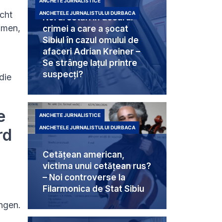
ANCHETE JURNALISTICE
cht
ANCHETELE JURNALISTULUI DURBACA
Noi arestări în dosarul
mmen,
crimei a care a șocat
Sibiul în cazul omului de
afaceri Adrian Kreiner –
Se strânge lațul printre
suspecți?
die
e
ANCHETE JURNALISTICE
ANCHETELE JURNALISTULUI DURBACA
rd
Cetățean american,
victima unui cetățean rus?
– Noi controverse la
Filarmonica de Stat Sibiu
ngen.